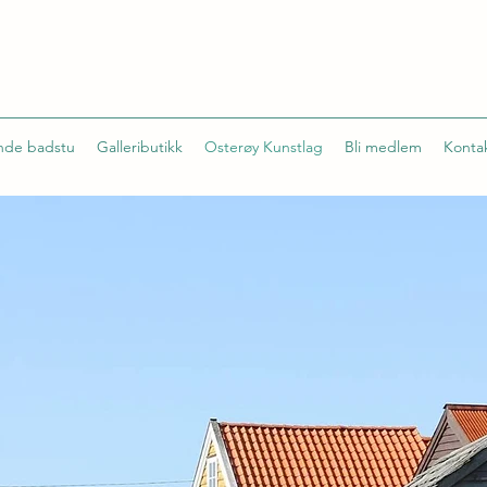
ande badstu
Galleributikk
Osterøy Kunstlag
Bli medlem
Konta