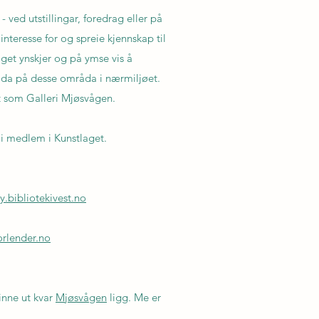
- ved utstillingar, foredrag eller på
 interesse for og spreie kjennskap til
get ynskjer og på ymse vis å
da på desse områda i nærmiljøet.
t som Galleri Mjøsvågen.
li medlem i Kunstlaget.
y.bibliotekivest.no
rlender.no
finne ut kvar
Mjøsvågen
ligg. Me er