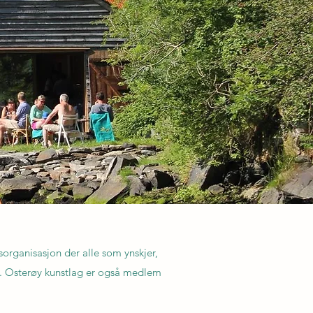
organisasjon der alle som ynskjer,
år. Osterøy kunstlag er også medlem