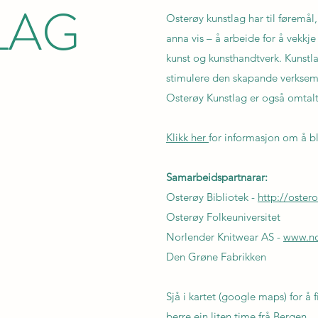
LAG
Osterøy kunstlag har til føremål, 
anna vis – å arbeide for å vekkje
kunst og kunsthandtverk. Kunstla
stimulere den skapande verksem
Osterøy Kunstlag er også omtal
Klikk her
for informasjon om å b
Samarbeidspartnarar:
Osterøy Bibliotek -
http://ostero
Osterøy Folkeuniversitet
Norlender Knitwear AS -
www.no
Den Grøne Fabrikken
Sjå i kartet (google maps) for å 
berre ein liten time frå Bergen.