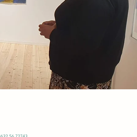
 3632 56 72743