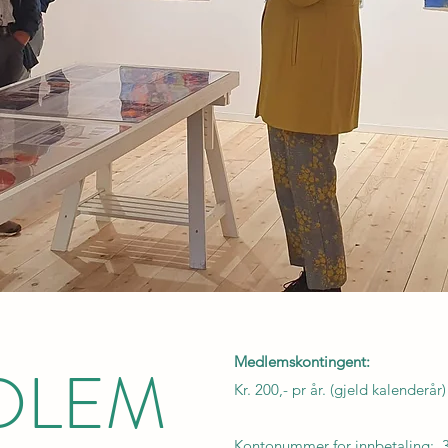
EDLEM
Medlemskontingent:
Kr. 200,- pr år. (gjeld kalenderår)
Kontonummer for innbetaling: