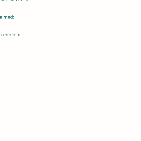
ga med:
ra medlem