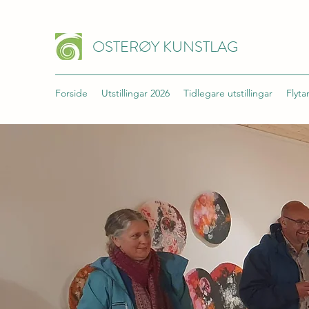
OSTERØY KUNSTLAG
Forside
Utstillingar 2026
Tidlegare utstillingar
Flyt