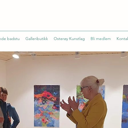
ande badstu
Galleributikk
Osterøy Kunstlag
Bli medlem
Konta