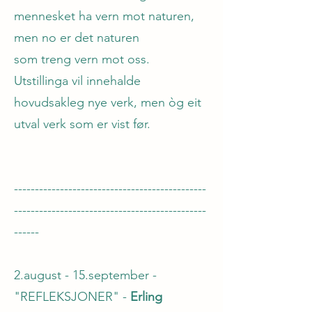
mennesket ha vern mot naturen,
men no er det naturen
som treng vern mot oss.
Utstillinga vil innehalde
hovudsakleg nye verk, men òg eit
utval verk som er vist før.
----------------------------------------------
----------------------------------------------
------
2.august - 15.september -
"REFLEKSJONER" -
Erling