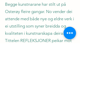
Begge kunstnarane har stilt ut på
Osterøy fleire gangar. No vender dei
attende med både nye og eldre verk i
ei utstilling som syner breidda og
kvaliteten i kunstnarskapa deira.
Tittelen REFLEKSJONER peikar mot
det som møter oss i kunsten deira –
refleksjonar over natur, landskap, lys
og menneskelege erfaringar.
Gjennom ulike teknikkar og uttrykk
inviterer kunstnarane publikum til å
stoppa opp, sjå nærare og oppleva
nye samanhengar.
Erling Valtyrson (f. 1955) frå Ålesund