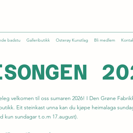
ande badstu
Galleributikk
Osterøy Kunstlag
Bli medlem
Konta
ESONGEN 20
eleg velkomen til oss sumaren 2026! I Den Grøne Fabrikk
eributikk. Eit steinkast unna kan du kjøpe heimalaga sund
d kun sundagar t.o.m 17.august).