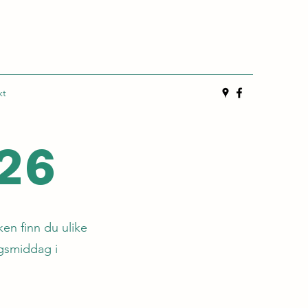
kt
26
en finn du ulike
agsmiddag i