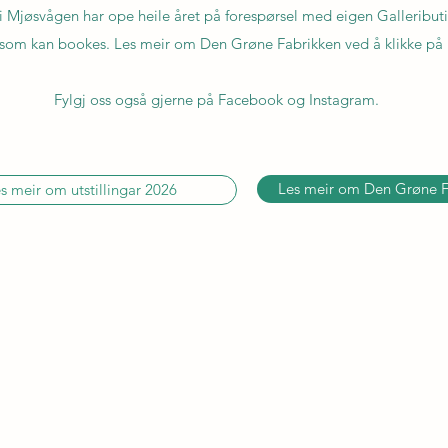
 Mjøsvågen har ope heile året på forespørsel med eigen Galleribut
som kan bookes. Les meir om Den Grøne Fabrikken ved å klikke på 
Fylgj oss også gjerne på Facebook og Instagram.
Les meir om Den Grøne F
s meir om utstillingar 2026