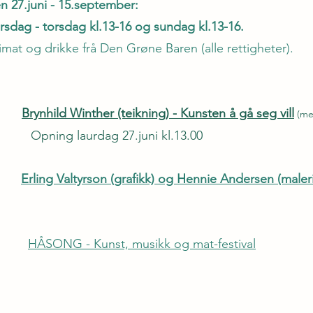
n 27.juni - 15.september:
irsdag - torsdag kl.13-16 og sundag kl.13-16.
imat og drikke frå Den Grøne Baren (alle rettigheter).
uli
Brynhild Winther (teikning) - Kunsten å gå seg vill
(me
dag 27.juni kl.13.00
gust
Erling Valtyrson (grafikk) og Hennie Andersen (maleri
ni
HÅSONG - Kunst, musikk og mat-festival