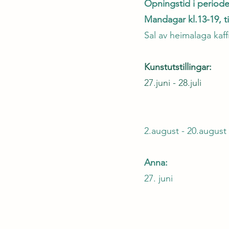
Opningstid i periode
Mandagar kl.13-19, t
Sal av heimalaga kaff
Kunstutstillingar:
27.juni - 28.j
Opning laur
2.august - 20.au
Anna:
27. ju