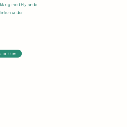
ikk og med Flytande
linken under.
abrikken